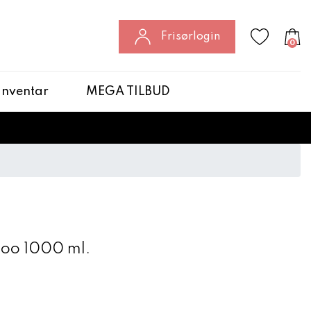
Frisørlogin
0
 Inventar
MEGA TILBUD
oo 1000 ml.