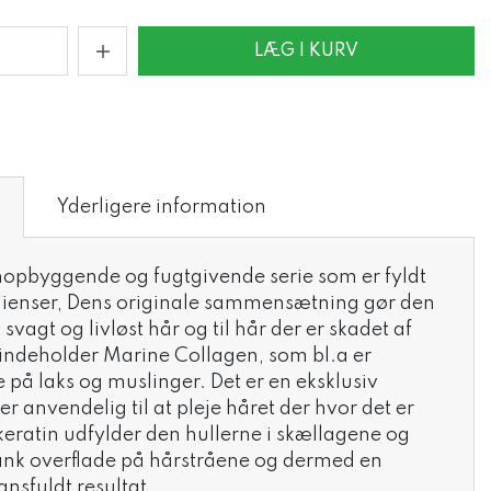
LÆG I KURV
Yderligere information
pbyggende og fugtgivende serie som er fyldt
dienser, Dens originale sammensætning gør den
t svagt og livløst hår og til hår der er skadet af
 indeholder Marine Collagen, som bl.a er
e på laks og muslinger. Det er en eksklusiv
r anvendelig til at pleje håret der hvor det er
ratin udfylder den hullerne i skællagene og
ank overflade på hårstråene og dermed en
ansfuldt resultat.