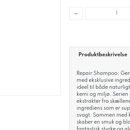
Produktbeskrivelse
Repair Shampoo: Geno
med eksklusive ingre
ideel til både naturlig
kemi og miljø. Serien
ekstrakter fra skællen
ingrediens som er supe
svagt. Sammen med ke
skaber en smuk og bl
fantastisk styrke og gl