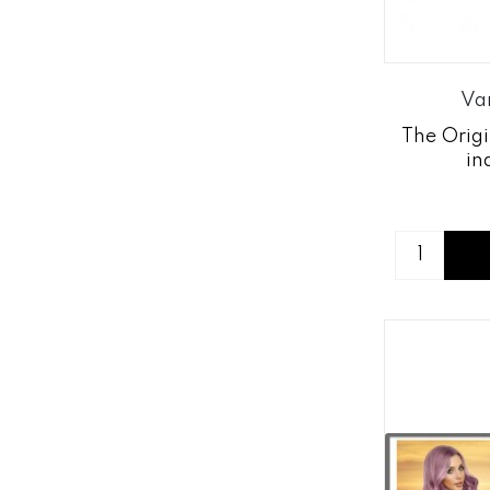
Va
The Origi
in