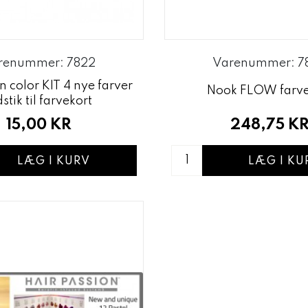
renummer: 7822
Varenummer: 7
n color KIT 4 nye farver
Nook FLOW farve
dstik til farvekort
248,75 K
15,00 KR
LÆG I KU
LÆG I KURV