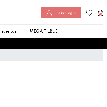
Frisørlogin
0
 Inventar
MEGA TILBUD