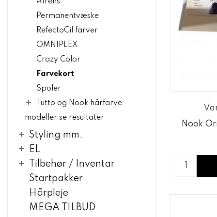
Afrens
Permanentvæske
RefectoCil farver
OMNIPLEX
Crazy Color
Farvekort
Spoler
Tutto og Nook hårfarve
Va
modeller se resultater
Nook Orig
Styling mm.
EL
Tilbehør / Inventar
Startpakker
Hårpleje
MEGA TILBUD