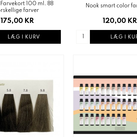
Farvekort 100 ml. 88
Nook smart color fa
orskellige farver
120,00 KR
175,00 KR
LÆG I KU
LÆG I KURV