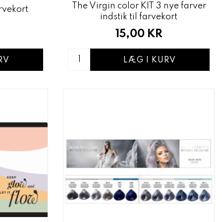
The Virgin color KIT 3 nye farver
rvekort
indstik til farvekort
15,00 KR
RV
LÆG I KURV