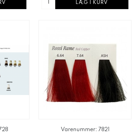
LÆG I KURV
RV
728
Varenummer: 7821