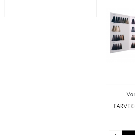
Va
FARVEKO