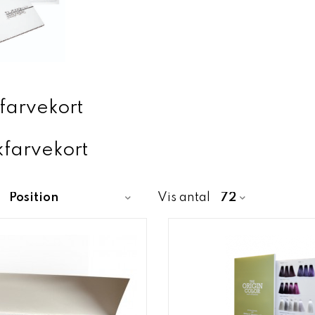
ofarvekort
farvekort
Vis antal