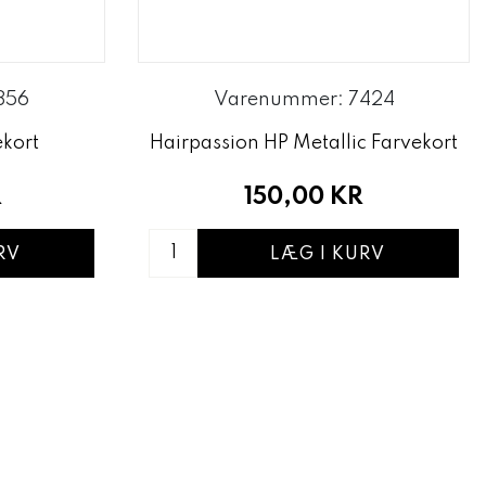
856
Varenummer: 7424
kort
Hairpassion HP Metallic Farvekort
R
150,00 KR
RV
LÆG I KURV