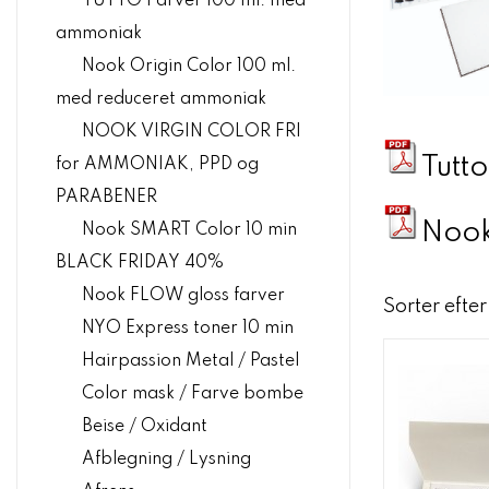
TUTTO Farver 100 ml. med
ammoniak
Nook Origin Color 100 ml.
med reduceret ammoniak
NOOK VIRGIN COLOR FRI
Tutt
for AMMONIAK, PPD og
PARABENER
Nook
Nook SMART Color 10 min
BLACK FRIDAY 40%
Nook FLOW gloss farver
Sorter efter
NYO Express toner 10 min
Hairpassion Metal / Pastel
Color mask / Farve bombe
Beise / Oxidant
Afblegning / Lysning