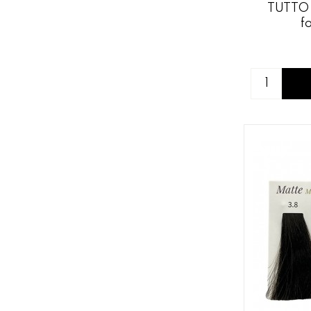
TUTTO 
f