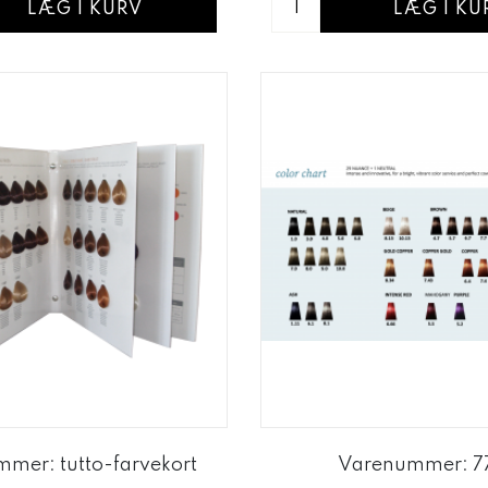
LÆG I KURV
LÆG I KU
mer: tutto-farvekort
Varenummer: 7