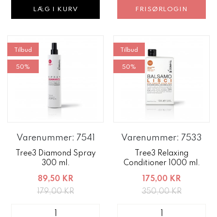
LÆG I KURV
FRISØRLOGIN
Tilbud
Tilbud
50%
50%
Varenummer: 7541
Varenummer: 7533
Tree3 Diamond Spray
Tree3 Relaxing
300 ml.
Conditioner 1000 ml.
89,50 KR
175,00 KR
179,00 KR
350,00 KR