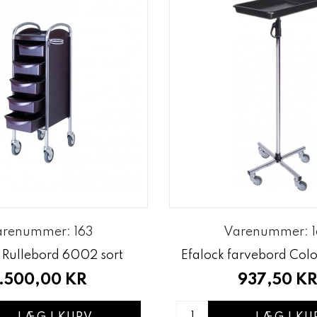
arenummer: 163
Varenummer: 1
 Rullebord 6002 sort
Efalock farvebord Colo
1.500,00 KR
937,50 K