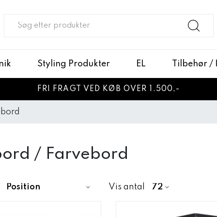
nik
Styling Produkter
EL
Tilbehør /
FRI FRAGT VED KØB OVER 1.500,-
ebord
bord / Farvebord
Vis antal