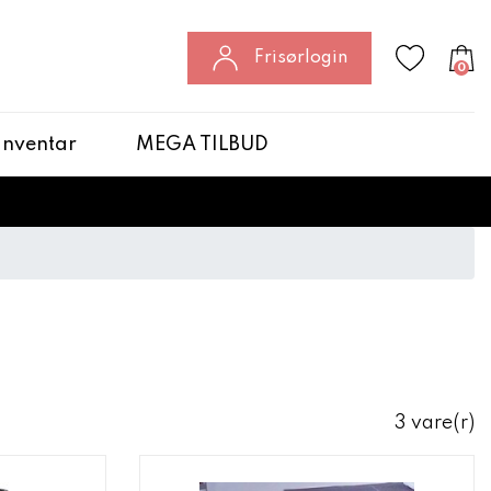
Frisørlogin
0
 Inventar
MEGA TILBUD
3 vare(r)