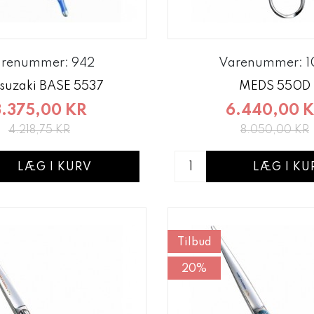
renummer: 942
Varenummer: 1
suzaki BASE 5537
MEDS 550D
3.375,00 KR
6.440,00 
4.218,75 KR
8.050,00 KR
LÆG I KURV
LÆG I KU
Tilbud
20%