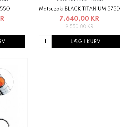
 550
Matsuzaki BLACK TITANIUM 575D
KR
7.640,00 KR
9.550,00 KR
RV
LÆG I KURV