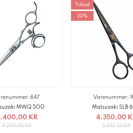
Tilbud
20%
renummer: 647
Varenummer: 
suzaki MWQ 500
Matsuzaki SLB 
.400,00 KR
4.350,00 
9.250,00 KR
5.437,50 KR