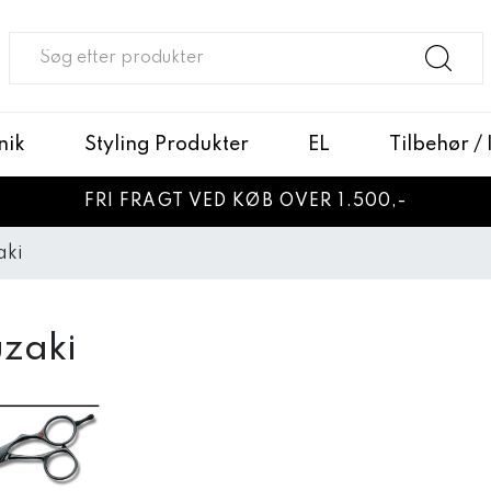
nik
Styling Produkter
EL
Tilbehør /
FRI FRAGT VED KØB OVER 1.500,-
aki
zaki