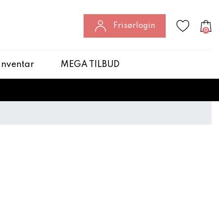
Frisørlogin
0
 Inventar
MEGA TILBUD