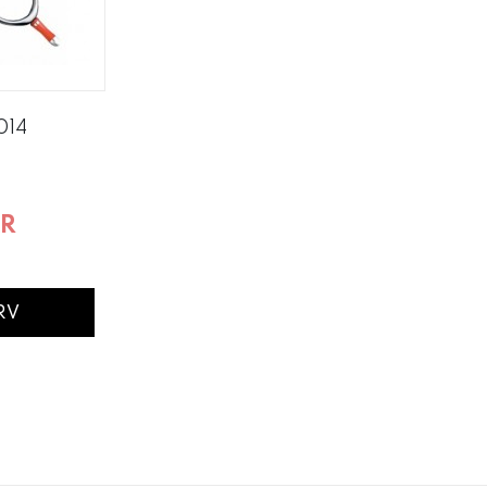
014
KR
RV