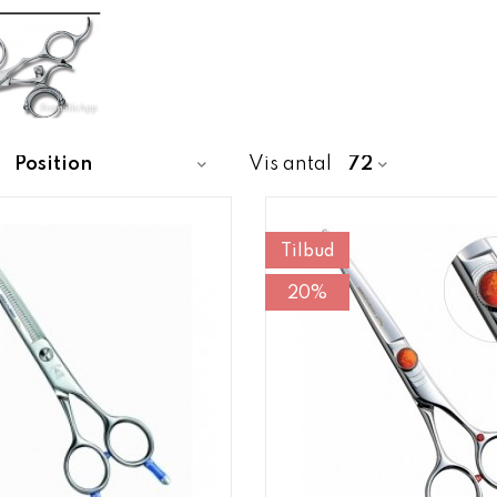
Vis antal
Tilbud
20%