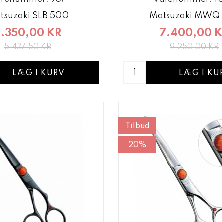
tsuzaki SLB 500
Matsuzaki MWQ
.350,00 KR
7.400,00 
5.437,50 KR
9.250,00 KR
LÆG I KURV
LÆG I KU
Tilbud
20%