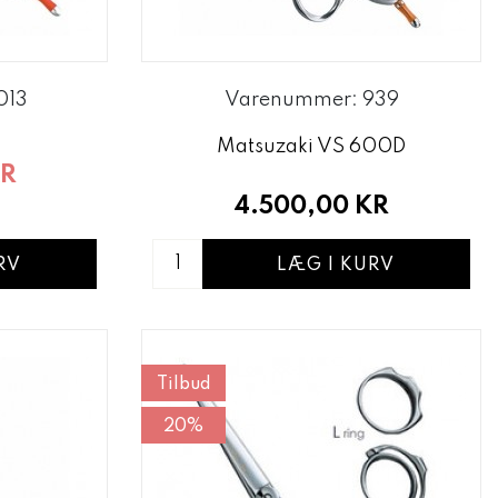
013
Varenummer: 939
Matsuzaki VS 600D
KR
4.500,00 KR
LÆG I KURV
RV
Tilbud
20%