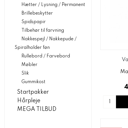
Hætter / Lysning / Permanent
Brillebeskytter
Spidspapir
Tilbehør til farvning
Nakkespejl / Nakkepude /
Spiralholder føn
Rullebord / Farvebord
Va
Møbler
Ma
Slik
Gummikost
4
Startpakker
Hårpleje
MEGA TILBUD