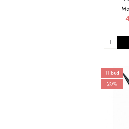
Ma
4
Tilbud
20%