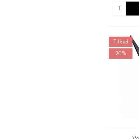
Tilbud
20%
Va