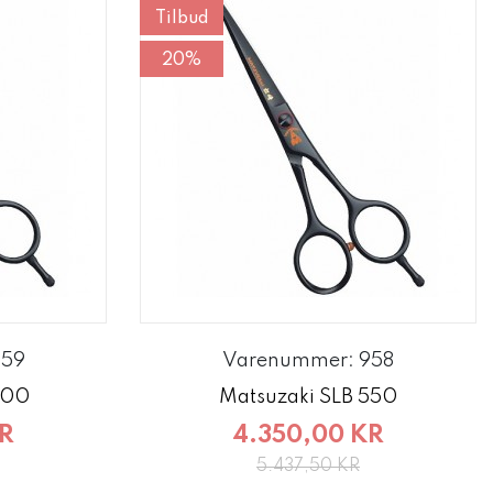
Tilbud
20%
959
Varenummer: 958
600
Matsuzaki SLB 550
KR
4.350,00 KR
5.437,50 KR