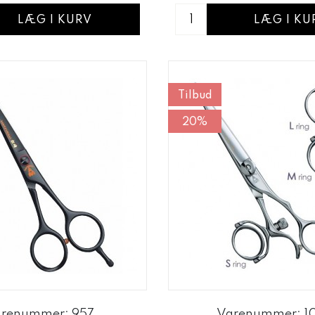
LÆG I KURV
LÆG I KU
Tilbud
20%
renummer: 957
Varenummer: 1