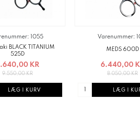
renummer: 1055
Varenummer: 1
aki BLACK TITANIUM
MEDS 600D
525D
6.440,00 
.640,00 KR
8.050,00 KR
9.550,00 KR
LÆG I KU
LÆG I KURV