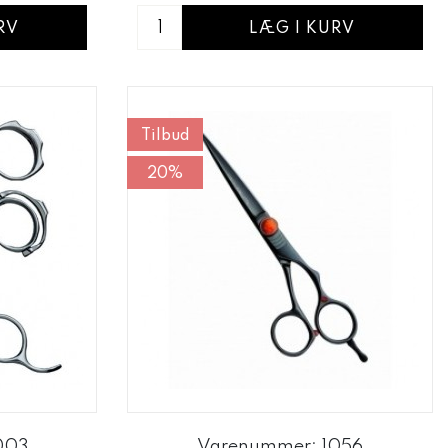
RV
LÆG I KURV
Tilbud
20%
003
Varenummer: 1056