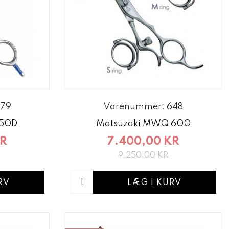
979
Varenummer: 648
550D
Matsuzaki MWQ 600
KR
7.400,00 KR
9.250,00 KR
RV
LÆG I KURV