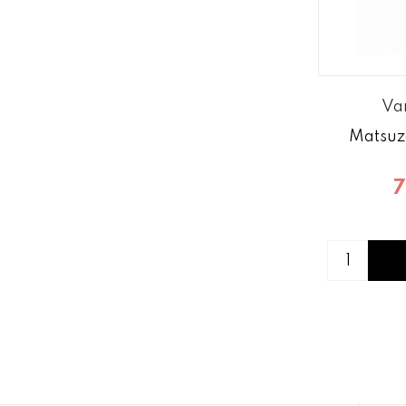
Va
Matsuz
7