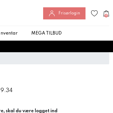
Frisørlogin
0
 Inventar
MEGA TILBUD
 9.34
re, skal du være logget ind