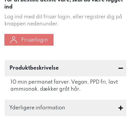
For at bestille denne vare, skal du være logget
ind
Log ind med dit frisør login, eller registrer dig på
knappen nedenunder.
Frisørlogin
Produktbeskrivelse
10 min permanet farver. Vegan, PPD fri, lavt
ammionak, dækker gråt hår.
Yderligere information