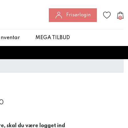
Frisørlogin
0
 Inventar
MEGA TILBUD
.0
re, skal du være logget ind