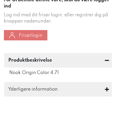
For at bestille denne vare, skal du være logget
ind
Log ind med dit frisør login, eller registrer dig på
knappen nedenunder.
Frisørlogin
Produktbeskrivelse
Nook Origin Color 4.71
Yderligere information