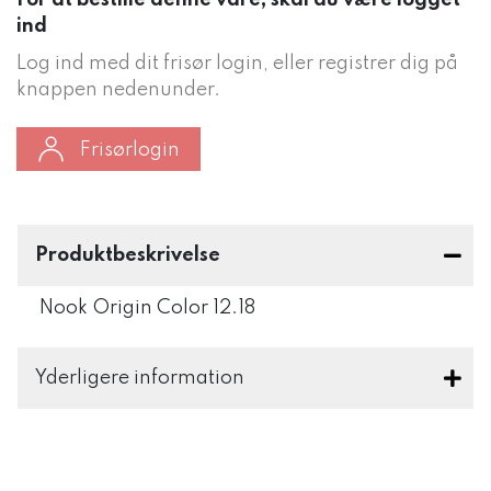
For at bestille denne vare, skal du være logget
ind
Log ind med dit frisør login, eller registrer dig på
knappen nedenunder.
Frisørlogin
Produktbeskrivelse
Nook Origin Color 12.18
Yderligere information