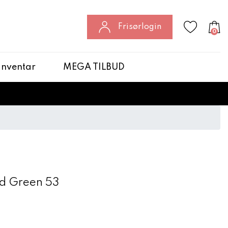
Frisørlogin
0
 Inventar
MEGA TILBUD
d Green 53