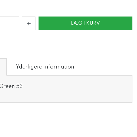
LÆG I KURV
Yderligere information
 Green 53