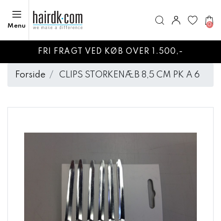
0
Menu
FRI FRAGT VED KØB OVER 1.500,-
Forside
CLIPS STORKENÆB 8,5 CM PK A 6