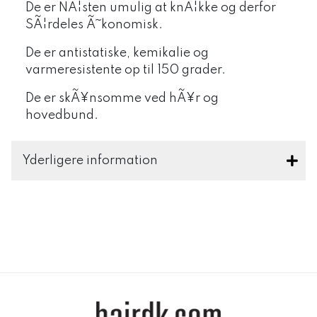
De er NÃ¦sten umulig at knÃ¦kke og derfor
SÃ¦rdeles Ã˜konomisk.
De er antistatiske, kemikalie og
varmeresistente op til 150 grader.
De er skÃ¥nsomme ved hÃ¥r og
hovedbund.
Yderligere information