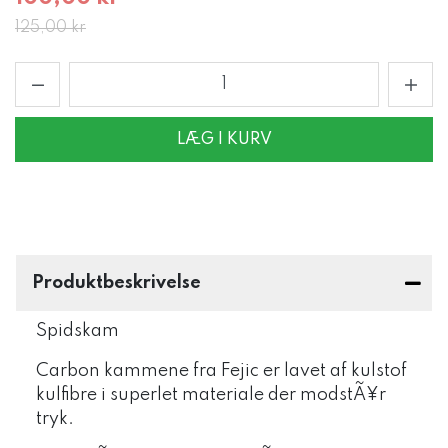
125,00 kr
LÆG I KURV
Produktbeskrivelse
Spidskam
Carbon kammene fra Fejic er lavet af kulstof
kulfibre i superlet materiale der modstÃ¥r
tryk.