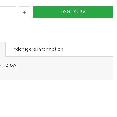
LÆG I KURV
Yderligere information
. 14 MY