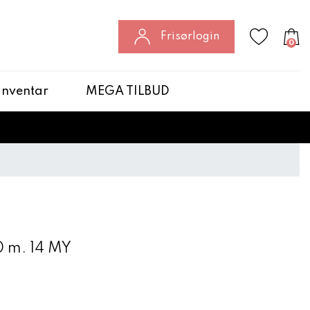
Frisørlogin
0
 Inventar
MEGA TILBUD
 m. 14 MY