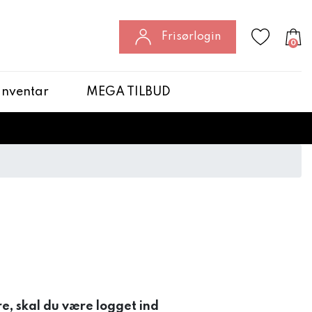
Frisørlogin
0
 Inventar
MEGA TILBUD
e
re, skal du være logget ind