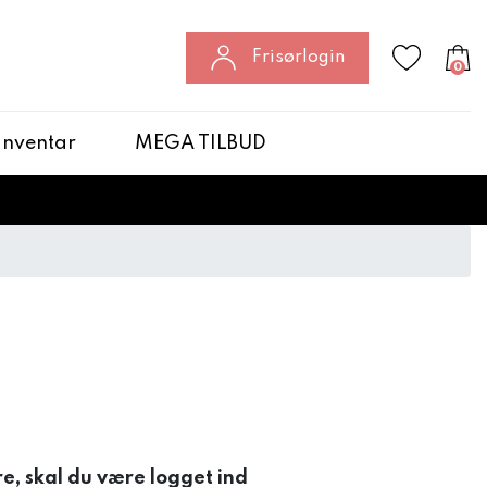
Frisørlogin
0
 Inventar
MEGA TILBUD
re, skal du være logget ind