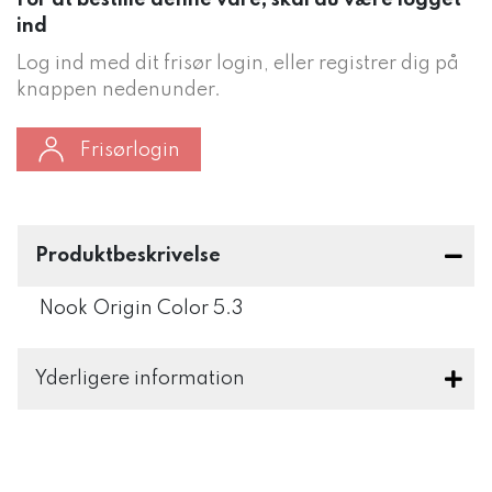
For at bestille denne vare, skal du være logget
ind
Log ind med dit frisør login, eller registrer dig på
knappen nedenunder.
Frisørlogin
Produktbeskrivelse
Nook Origin Color 5.3
Yderligere information